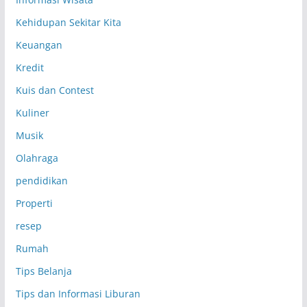
Kehidupan Sekitar Kita
Keuangan
Kredit
Kuis dan Contest
Kuliner
Musik
Olahraga
pendidikan
Properti
resep
Rumah
Tips Belanja
Tips dan Informasi Liburan