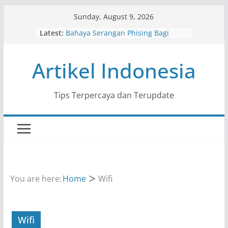
Skip
Sunday, August 9, 2026
to
Latest:
Bahaya Serangan Phising Bagi
content
Perusahaan
4 Cara Mengurangi Stress Kerja,
Artikel Indonesia
Tetap Produktif dan Fokus
5 Tips Menjaga Energi di Tempat
Kerja untuk Produktivitas Maksimal
Ide kegiatan Outdoor untuk Anak
Tips Terpercaya dan Terupdate
Preschool yang Seru dan Edukatif
Tantangan Baru dalam Dunia
Pengiriman di Kota Besar
You are here:
Home
Wifi
Wifi