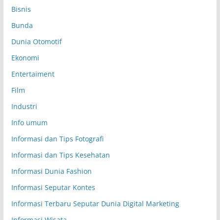
Bisnis
Bunda
Dunia Otomotif
Ekonomi
Entertaiment
Film
Industri
Info umum
Informasi dan Tips Fotografi
Informasi dan Tips Kesehatan
Informasi Dunia Fashion
Informasi Seputar Kontes
Informasi Terbaru Seputar Dunia Digital Marketing
Informasi Wisata