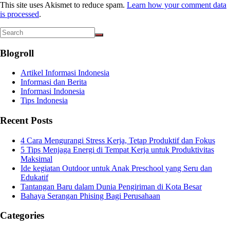
This site uses Akismet to reduce spam.
Learn how your comment data
is processed
.
Blogroll
Artikel Informasi Indonesia
Informasi dan Berita
Informasi Indonesia
Tips Indonesia
Recent Posts
4 Cara Mengurangi Stress Kerja, Tetap Produktif dan Fokus
5 Tips Menjaga Energi di Tempat Kerja untuk Produktivitas
Maksimal
Ide kegiatan Outdoor untuk Anak Preschool yang Seru dan
Edukatif
Tantangan Baru dalam Dunia Pengiriman di Kota Besar
Bahaya Serangan Phising Bagi Perusahaan
Categories