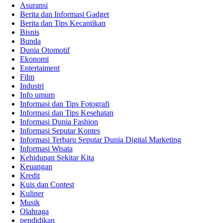
Asuransi
Berita dan Informasi Gadget
Berita dan Tips Kecantikan
Bisnis
Bunda
Dunia Otomotif
Ekonomi
Entertaiment
Film
Industri
Info umum
Informasi dan Tips Fotografi
Informasi dan Tips Kesehatan
Informasi Dunia Fashion
Informasi Seputar Kontes
Informasi Terbaru Seputar Dunia Digital Marketing
Informasi Wisata
Kehidupan Sekitar Kita
Keuangan
Kredit
Kuis dan Contest
Kuliner
Musik
Olahraga
pendidikan