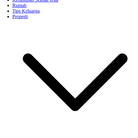
Rumah
Tips Keluarga
Properti