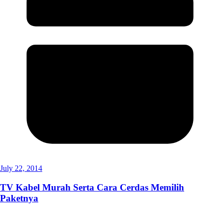
July 22, 2014
TV Kabel Murah Serta Cara Cerdas Memilih
Paketnya